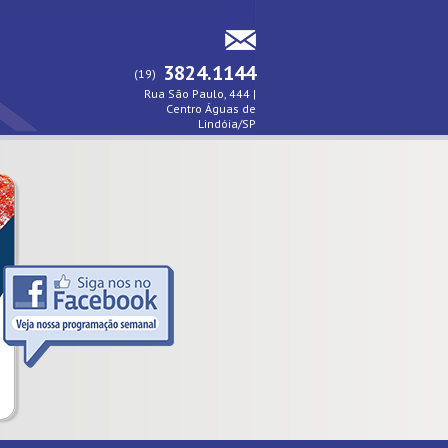
3824.1144
(19)
Rua São Paulo, 444 |
Centro Águas de
Lindóia/SP